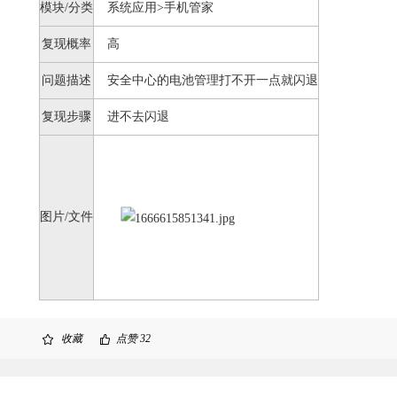
模块/分类
系统应用>手机管家
复现概率
高
问题描述
安全中心的电池管理打不开一点就闪退
复现步骤
进不去闪退
图片/文件
收藏
点赞
32