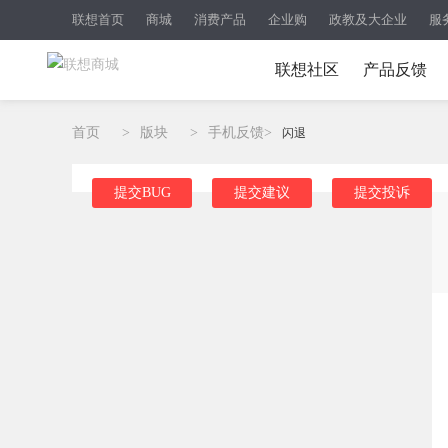
联想首页
商城
消费产品
企业购
政教及大企业
服
联想社区
产品反馈
首页
>
版块
>
手机反馈
>
闪退
提交BUG
提交建议
提交投诉