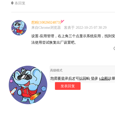
0
条回复
想粉[10026024873]
来自Chrome浏览器
发表于 2022-10-25 07:30:29
设置-应用管理，右上角三个点显示系统应用，找到
法使用尝试恢复出厂设置吧。
高级模式
您需要登录后才可以回帖
登录
|
立即注
B
Color
Link
Quote
Code
Smilies
发表回复