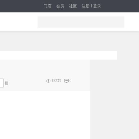
门店
会员
社区
注册
登录
13233
0
楼