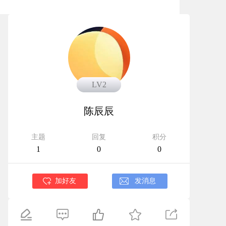
LV3
LV2
陈辰辰
主题
回复
积分
1
0
0
加好友
发消息