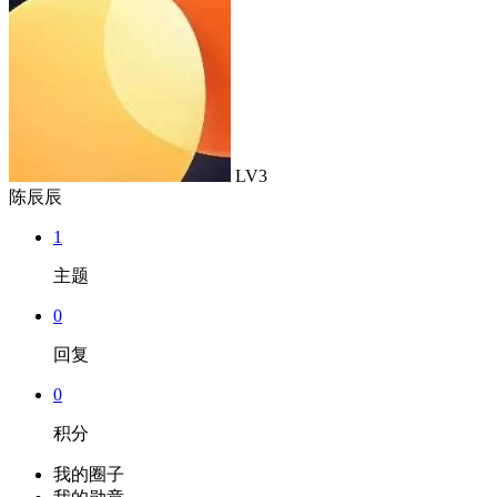
LV3
陈辰辰
1
主题
0
回复
0
积分
我的圈子