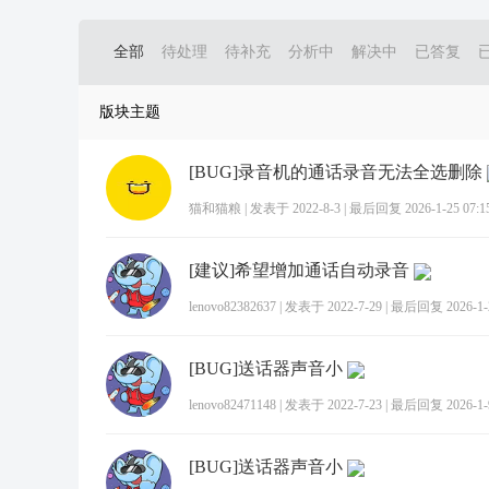
全部
待处理
待补充
分析中
解决中
已答复
版块主题
[BUG]录音机的通话录音无法全选删除
猫和猫粮
|
发表于 2022-8-3
|
最后回复 2026-1-25 07:1
[建议]希望增加通话自动录音
lenovo82382637
|
发表于 2022-7-29
|
最后回复 2026-1-2
[BUG]送话器声音小
lenovo82471148
|
发表于 2022-7-23
|
最后回复 2026-1-9
[BUG]送话器声音小