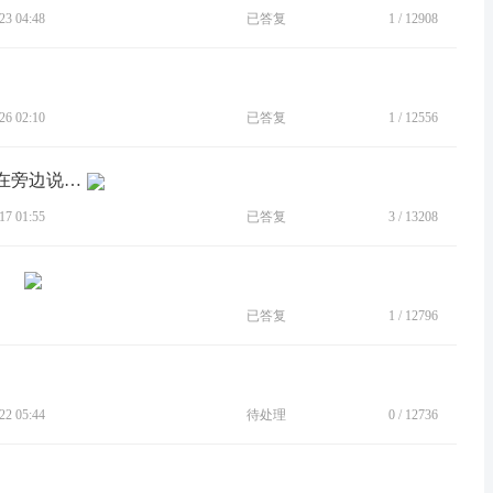
3 04:48
已答复
1
/
12908
6 02:10
已答复
1
/
12556
[BUG]微信通话听得到老婆说话，小孩在旁边说话和打篮球声音听不到。
7 01:55
已答复
3
/
13208
已答复
1
/
12796
2 05:44
待处理
0
/
12736