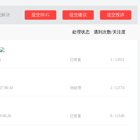
已解决
提交BUG
提交建议
提交投诉
处理状态
遇到次数/关注度
5
已答复
1
/
12651
7 06:34
待处理
2
/
12174
 00:28
已答复
0
/
12140