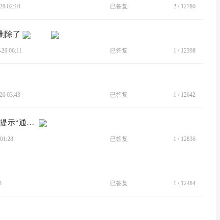
6 02:10
已答复
2
/
12780
速删除了
6 06:11
已答复
1
/
12398
6 03:43
已答复
1
/
12642
[BUG]MOTO EDGE S PRO 每次通话都提示“通话录音储存位置异常”
01:28
已答复
1
/
12836
8
已答复
1
/
12484