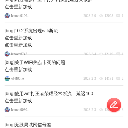
点击重新加载
lenovo91063883
2023-2-9
12068
1
[bug]10-2系统出现wifi断流
点击重新加载
点击重新加载
lenovo67473741
2023-2-4
12119
1
[bug]关于WIFI热点卡死的问题
点击重新加载
修修One
2023-2-3
14131
2
[bug]使用wifi打王者荣耀经常断流，延迟460
点击重新加载
lenovo90800116
2023-2-3
12271
3
[bug]无线局域网信号差