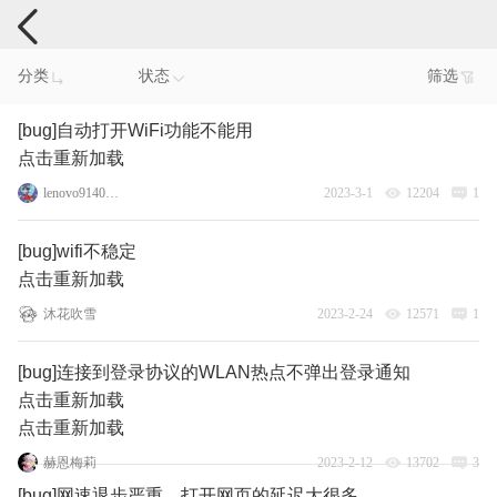
手机反馈
分类
状态
筛选
[bug]自动打开WiFi功能不能用
点击重新加载
lenovo91402821
2023-3-1
12204
1
[bug]wifi不稳定
点击重新加载
沐花吹雪
2023-2-24
12571
1
[bug]连接到登录协议的WLAN热点不弹出登录通知
点击重新加载
点击重新加载
赫恩梅莉
2023-2-12
13702
3
[bug]网速退步严重，打开网页的延迟大很多