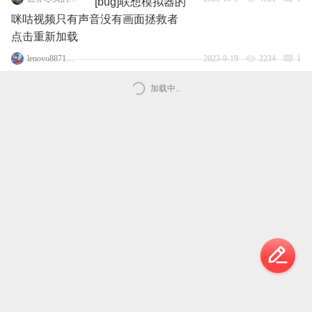
[bug]联想模拟器的
咪咕视频只有声音没有画面拯救者
点击重新加载
lenovo88713270
2023-9-19
2234
1
加载中..