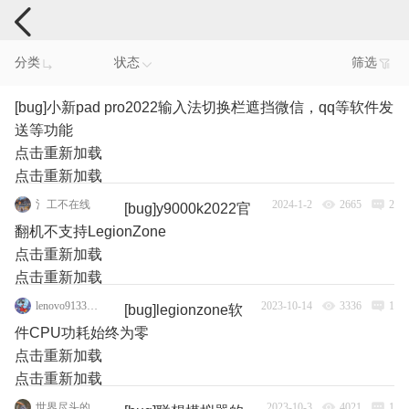
电脑反馈
分类
状态
筛选
[bug]小新pad pro2022输入法切换栏遮挡微信，qq等软件发
送等功能
点击重新加载
点击重新加载
氵工不在线
2024-1-2
2665
2
[bug]y9000k2022官
翻机不支持LegionZone
点击重新加载
点击重新加载
lenovo91339787
2023-10-14
3336
1
[bug]legionzone软
件CPU功耗始终为零
点击重新加载
点击重新加载
世界尽头的拯救者
2023-10-3
4021
1