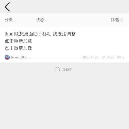
电脑反馈
分类
状态
筛选
[bug]联想桌面助手移动 我没法调整
点击重新加载
点击重新加载
lenovo50331609
2023-11-23
2725
2
加载中..