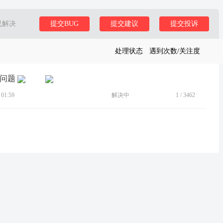
已解决
提交BUG
提交建议
提交投诉
处理状态
遇到次数/关注度
断联问题
01:59
解决中
1
/
3462