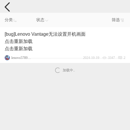
电脑反馈
分类
状态
筛选
[bug]Lenovo Vantage无法设置开机画面
点击重新加载
点击重新加载
lenovo57895438
2024-10-19
3347
2
加载中..