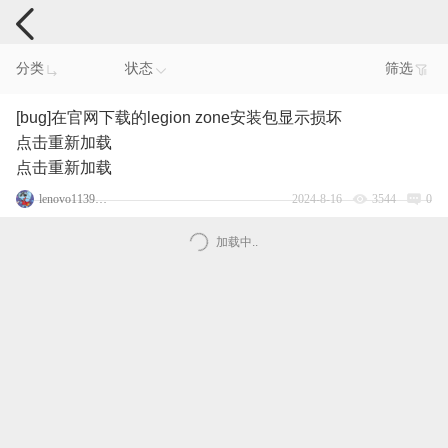
电脑反馈
分类
状态
筛选
[bug]在官网下载的legion zone安装包显示损坏
点击重新加载
点击重新加载
lenovo113915247
2024-8-16
3544
0
加载中..