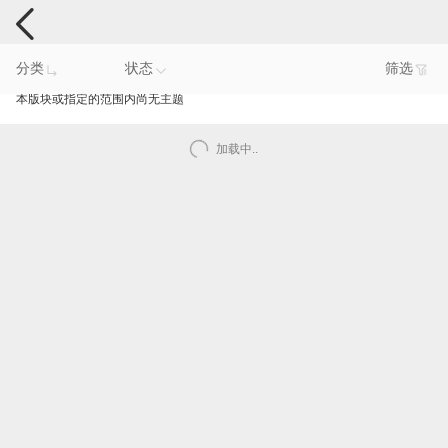
电脑反馈
分类
状态
筛选
本版块或指定的范围内尚无主题
加载中..