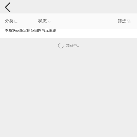
电脑反馈
分类
状态
筛选
本版块或指定的范围内尚无主题
加载中..