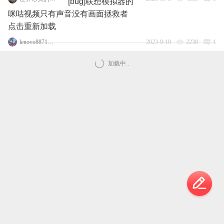
[bug]联想模拟器的
咪咕视频只有声音没有画面拯救者
点击重新加载
lenovo88713270
2023-9-19
2238
1
加载中..