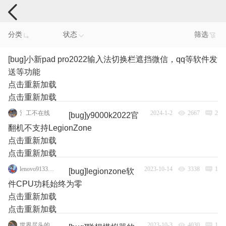
电脑反馈
分类
状态
筛选
[bug]小新pad pro2022输入法切换栏遮挡微信，qq等软件发
送等功能
点击重新加载
点击重新加载
氵工不在线
2024-1-2
2667
2
[bug]y9000k2022官
翻机不支持LegionZone
点击重新加载
点击重新加载
lenovo91339787
2023-10-14
3338
1
[bug]legionzone软
件CPU功耗始终为零
点击重新加载
点击重新加载
世界尽头的拯救者
2023-10-3
4030
1