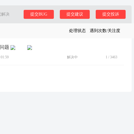
已解决
提交BUG
提交建议
提交投诉
处理状态
遇到次数/关注度
断联问题
01:59
解决中
1
/
3463