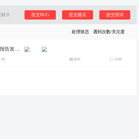
已解决
提交BUG
提交建议
提交投诉
处理状态
遇到次数/关注度
[建议]新购Legion Y9000P 2025款，电池报告发现购买日前有两通电记录
:49
解决中
2
/
5108