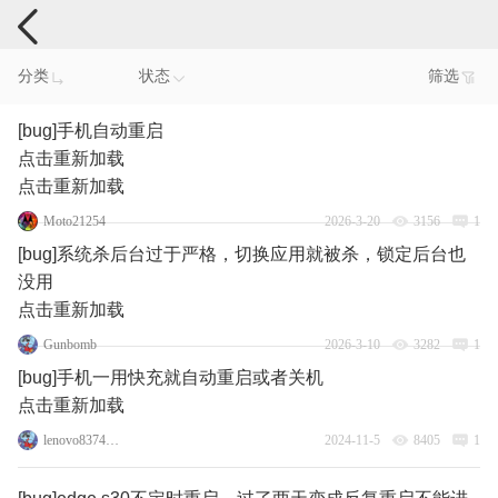
手机反馈
分类
状态
筛选
[bug]手机自动重启
点击重新加载
点击重新加载
Moto21254
2026-3-20
3156
1
[bug]系统杀后台过于严格，切换应用就被杀，锁定后台也
没用
点击重新加载
Gunbomb
2026-3-10
3282
1
[bug]手机一用快充就自动重启或者关机
点击重新加载
lenovo83745069
2024-11-5
8405
1