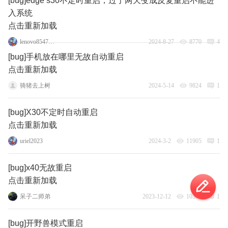
[bug]edge s30不定时重启，过了两天变成反复重启不能进
入系统
点击重新加载
lenovo85477926
2024-8-27
8770
4
[bug]手机放在哪里无故自动重启
点击重新加载
骑猪去上树
2024-5-14
9824
1
[bug]X30不定时自动重启
点击重新加载
uriel2023
2024-3-2
11905
1
[bug]x40无故重启
点击重新加载
呆子二师弟
2023-12-12
10393
1
[bug]开野兽模式重启