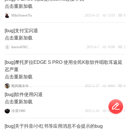
点击重新加载
MikeSeaverYu
2025-6-13
5333
0
[bug]支付宝闪退
点击重新加载
lenovo65623516
2025-6-7
6190
2
[bug]摩托罗拉EDGE S PRO 使用全民K歌软件唱歌耳返延
迟严重
点击重新加载
顺风顺水许晓瑞
2025-2-27
6604
0
[bug]软件使用闪退
点击重新加载
冷漠1980
2025-2-16
6817
1
[bug]关于抖音/小红书等应用消息不会提示的bug