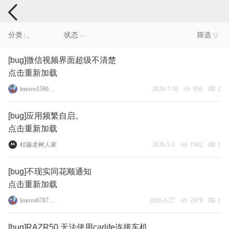
手机反馈
分类
状态
筛选
[bug]微信视频界面超级不清楚
点击重新加载
lenovo159087962
2026-7-18
656
2
[bug]应用频繁自启。
点击重新加载
枯藤老树人家
2026-5-5
1942
1
[bug]不现实同花顺通知
点击重新加载
lenovo67872328
2026-3-27
2479
1
[bug]RAZR50 无法使用carlife连接车机