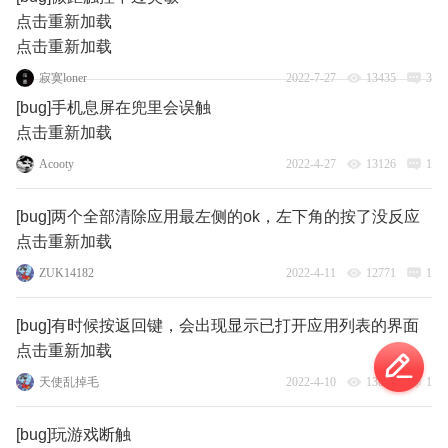
点击重新加载
点击重新加载
寂寞loner
2022-7-27
13435
3
[bug]手机息屏在兜里会误触
点击重新加载
Acooty
2022-4-27
13126
1
[bug]两个全部清除应用最左侧的ok，左下角的按了没反应
点击重新加载
ZUK14182
2022-4-11
12771
1
[bug]有时候按返回键，会出现显示已打开应用列表的界面
点击重新加载
天使乱掉毛
2022-4-10
13050
1
[bug]玩游戏断触