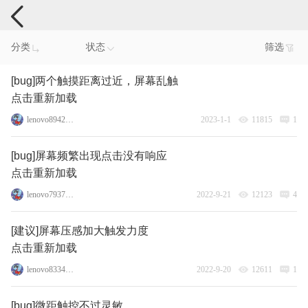
手机反馈
分类
状态
筛选
[bug]两个触摸距离过近，屏幕乱触
点击重新加载
lenovo89425657
2023-1-1
11815
1
[bug]屏幕频繁出现点击没有响应
点击重新加载
lenovo79377019
2022-9-21
12123
4
[建议]屏幕压感加大触发力度
点击重新加载
lenovo83340044
2022-9-20
12611
1
[bug]微距触控不过灵敏