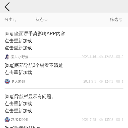
手机反馈
分类
状态
筛选
[bug]全面屏手势影响APP内容
点击重新加载
点击重新加载
盖世小野猪
2023-1-16
12438
2
[bug]底部导航3个键看不清楚
点击重新加载
冬天来邻
2021-9-1
12443
1
[bug]导航栏显示有问题。
点击重新加载
点击重新加载
ZUK422041
2021-7-28
13598
1