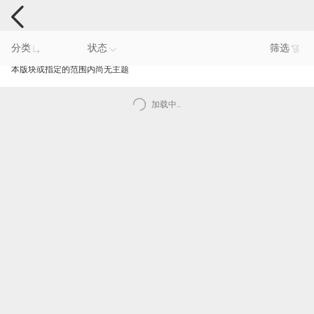
手机反馈
分类
状态
筛选
本版块或指定的范围内尚无主题
加载中..