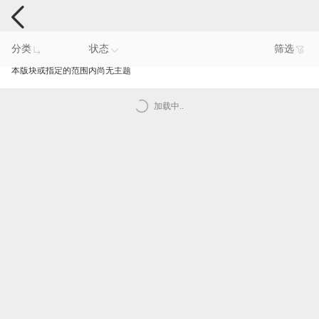
手机反馈
分类
状态
筛选
本版块或指定的范围内尚无主题
加载中..