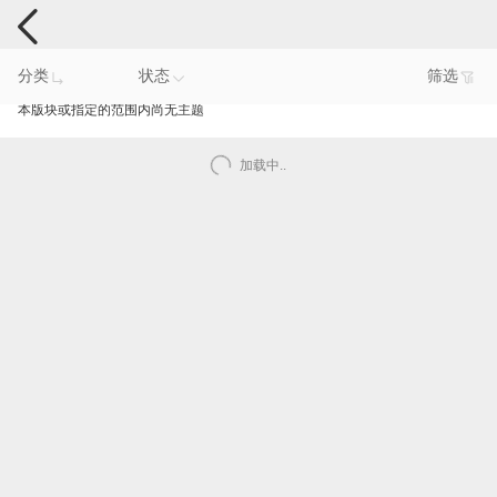
手机反馈
分类
状态
筛选
本版块或指定的范围内尚无主题
加载中..