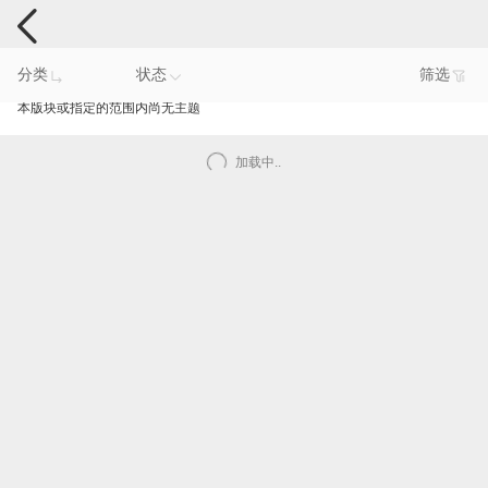
手机反馈
分类
状态
筛选
本版块或指定的范围内尚无主题
加载中..