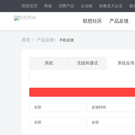
联想首页
商城
消费产品
企业购
政教及大企业
服
联想社区
产品反馈
首页
>
产品反馈
>
手机反馈
系统
无线和通话
系统应用
全部
反馈时间
全部
全部