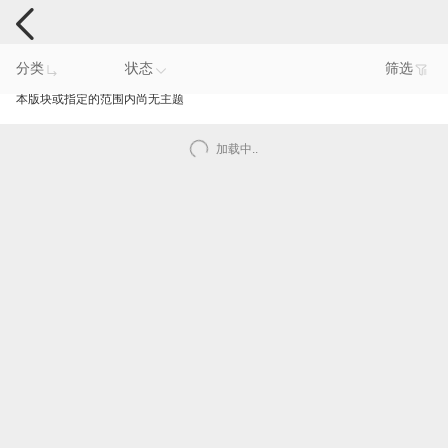
手机反馈
分类
状态
筛选
本版块或指定的范围内尚无主题
加载中..