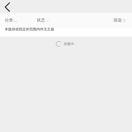
手机反馈
分类
状态
筛选
本版块或指定的范围内尚无主题
加载中..