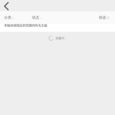
手机反馈
分类
状态
筛选
本版块或指定的范围内尚无主题
加载中..