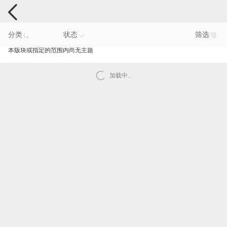
手机反馈
分类
状态
筛选
本版块或指定的范围内尚无主题
加载中..