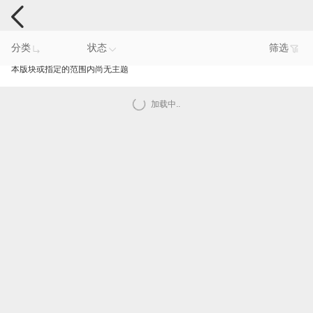
手机反馈
分类
状态
筛选
本版块或指定的范围内尚无主题
加载中..