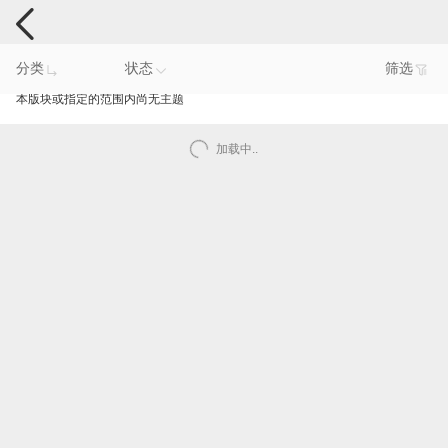
手机反馈
分类
状态
筛选
本版块或指定的范围内尚无主题
加载中..