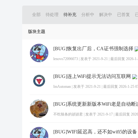
全部
待处理
待补充
分析中
解决中
已答复
版块主题
[BUG]恢复出厂后，CA证书强制选择
lenovo72096073
|
发表于 2021-9-21
|
最后回复 2026-1-2
[BUG]连上WiFi提示无法访问互联网
ImAutoman
|
发表于 2021-9-21
|
最后回复 2026-1-25 07
不吃辣条的熲熲君
|
发表于 2021-9-17
|
最后回复 2026-1
[BUG]WIFI延迟高，还不如wifi5的设备