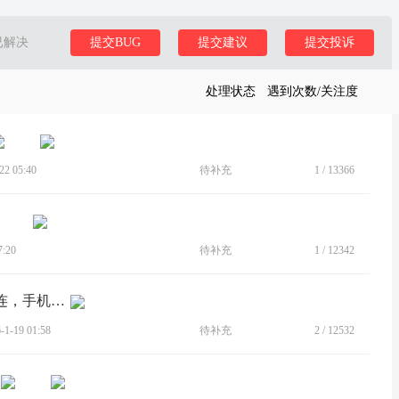
已解决
提交BUG
提交建议
提交投诉
处理状态
遇到次数/关注度
2 05:40
待补充
1
/
13366
:20
待补充
1
/
12342
[BUG]系统更新新版本WiFi老是自动断连，手机信号变差
-19 01:58
待补充
2
/
12532