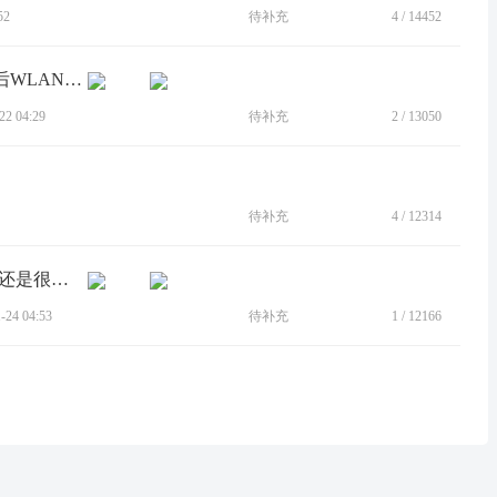
52
待补充
4
/
14452
[BUG]在每月Google Play系统自动更新后WLAN再次错误提示网络连接受限
2 04:29
待补充
2
/
13050
待补充
4
/
12314
[BUG]无线网感叹号 无信号，个别信号还是很弱。
24 04:53
待补充
1
/
12166