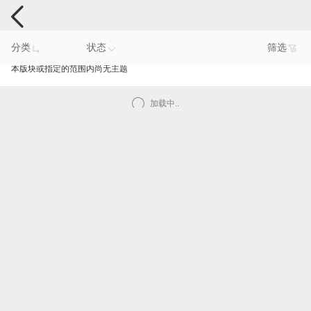
手机反馈
分类
状态
筛选
本版块或指定的范围内尚无主题
加载中..