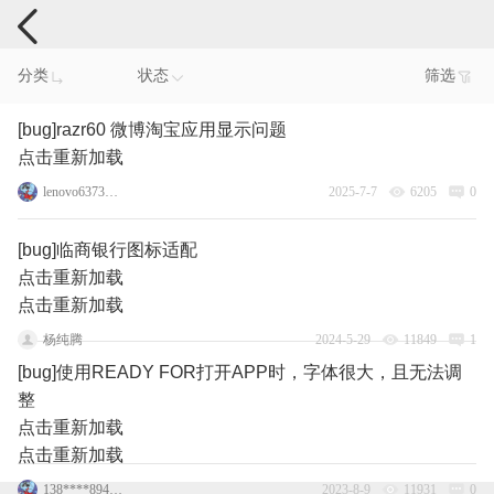
手机反馈
分类
状态
筛选
[bug]razr60 微博淘宝应用显示问题
点击重新加载
lenovo63730227
2025-7-7
6205
0
[bug]临商银行图标适配
点击重新加载
点击重新加载
杨纯腾
2024-5-29
11849
1
[bug]使用READY FOR打开APP时，字体很大，且无法调
整
点击重新加载
点击重新加载
138****8945_1_1_1
2023-8-9
11931
0