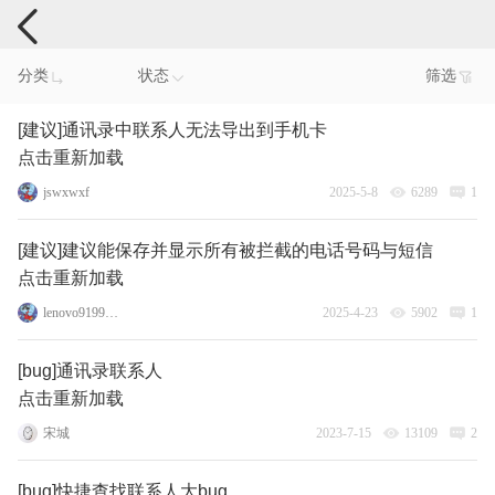
手机反馈
分类
状态
筛选
[建议]通讯录中联系人无法导出到手机卡
点击重新加载
jswxwxf
2025-5-8
6289
1
[建议]建议能保存并显示所有被拦截的电话号码与短信
点击重新加载
lenovo91993839
2025-4-23
5902
1
[bug]通讯录联系人
点击重新加载
宋城
2023-7-15
13109
2
[bug]快捷查找联系人大bug