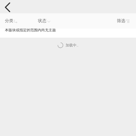
手机反馈
分类
状态
筛选
本版块或指定的范围内尚无主题
加载中..