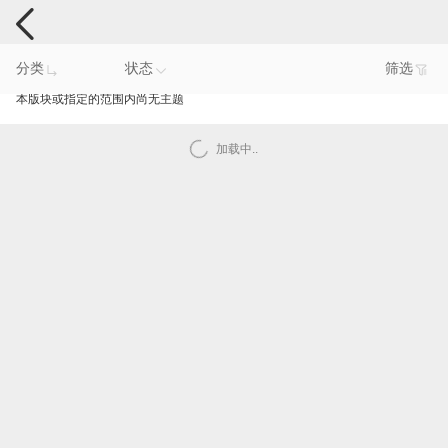
手机反馈
分类
状态
筛选
本版块或指定的范围内尚无主题
加载中..