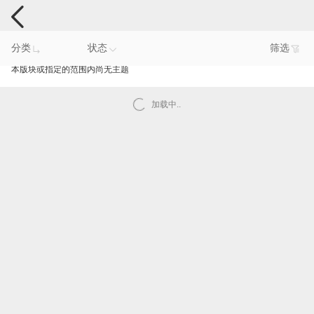
手机反馈
分类
状态
筛选
本版块或指定的范围内尚无主题
加载中..