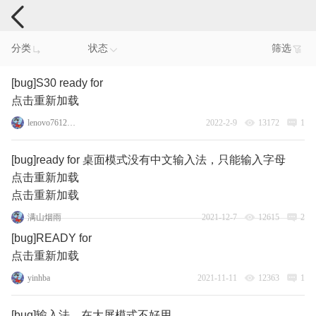
手机反馈
分类
状态
筛选
[bug]S30 ready for
点击重新加载
lenovo76129531
2022-2-9
13172
1
[bug]ready for 桌面模式没有中文输入法，只能输入字母
点击重新加载
点击重新加载
满山烟雨
2021-12-7
12615
2
[bug]READY for
点击重新加载
yinhba
2021-11-11
12363
1
[bug]输入法，在大屏模式不好用