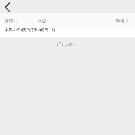
手机反馈
分类
状态
筛选
本版块或指定的范围内尚无主题
加载中..