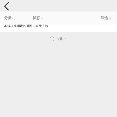
手机反馈
分类
状态
筛选
本版块或指定的范围内尚无主题
加载中..