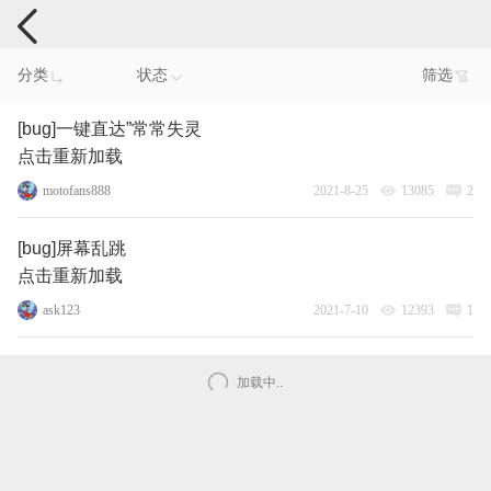
手机反馈
分类
状态
筛选
[bug]一键直达”常常失灵
点击重新加载
motofans888
2021-8-25
13085
2
[bug]屏幕乱跳
点击重新加载
ask123
2021-7-10
12393
1
加载中..