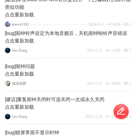
类似功能
点击重新加载
lenovo116218173
2024-10-2
8229
2
[bug]闹钟铃声设定为本地音频后，关机闹钟响铃声音错误
点击重新加载
Jim-Zhang
2024-3-23
11390
1
[bug]闹钟问题
点击重新加载
瀚海残辉
2024-1-22
10680
1
[建议]重复闹钟关闭时可选关闭一次或永久关闭
点击重新加载
Jim-Zhang
2023-11-20
11926
0
[bug]锁屏界面不显示时钟