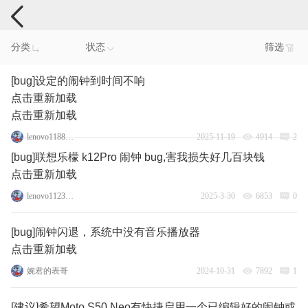
手机反馈
分类
状态
筛选
[bug]设定的闹钟到时间不响
点击重新加载
点击重新加载
lenovo118869839
2025-11-19
4914
2
[bug]联想乐檬 k12Pro 闹钟 bug,害我损失好几百块钱
点击重新加载
lenovo112362691
2025-3-30
6853
0
[bug]闹钟闪退，系统中没有音乐播放器
点击重新加载
婉君的表哥
2024-10-31
7892
1
[建议]希望Moto S50 Neo有快捷启用一个已编辑好的闹钟或