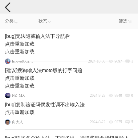
手机反馈
分类
状态
筛选
[bug]无法隐藏输入法下导航栏
点击重新加载
点击重新加载
lenovo85629879
2024-10-30
9697
1
[建议]搜狗输入法moto版的打字问题
点击重新加载
点击重新加载
NZ_MX
2024-9-29
8840
0
[bug]复制验证码偶发性调不出输入法
点击重新加载
向大人
2024-9-22
9275
5