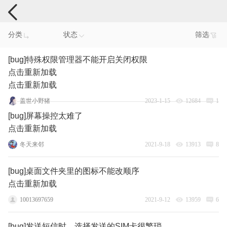
手机反馈
分类
状态
筛选
[bug]特殊权限管理器不能开启关闭权限
点击重新加载
点击重新加载
盖世小野猪
2023-1-15
12684
1
[bug]屏幕操控太难了
点击重新加载
冬天来邻
2021-9-18
13913
8
[bug]桌面文件夹里的图标不能改顺序
点击重新加载
10013697659
2021-9-12
13959
6
[bug]发送短信时，选择发送的SIM卡很繁琐