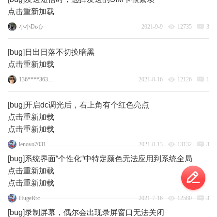
点击重新加载
小小De心
2021-9-9
12735
3
[bug]日出日落不切换暗黑
点击重新加载
136****3638_2_1
2021-8-16
12126
1
[bug]开启dc调光后，右上角有个红色亮点
点击重新加载
点击重新加载
lenovo70315365
2021-8-13
13132
3
[bug]系统界面“个性化“中特定颜色无法应用到系统全局
点击重新加载
点击重新加载
HugeRrc
2021-7-16
12580
3
[bug]录制屏幕，偶尔会出现录屏窗口无法关闭