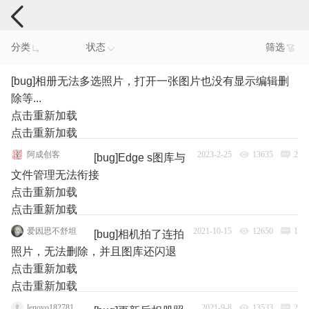
手机反馈
分类
状态
筛选
[bug]相册无法多选照片，打开一张图片也没有显示编辑删
除等...
点击重新加载
点击重新加载
阿成创客
2023-2-25
13635
2
[bug]Edge s图库与
文件管理无法衔接
点击重新加载
点击重新加载
爱因思不舒坦
2021-10-15
12650
1
[bug]相机拍了连拍
照片，无法删除，并且图库还闪退
点击重新加载
点击重新加载
lenovo182781
2021-9-8
13533
2