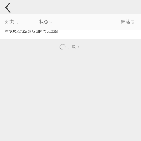
手机反馈
分类
状态
筛选
本版块或指定的范围内尚无主题
加载中..