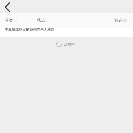
手机反馈
分类
状态
筛选
本版块或指定的范围内尚无主题
加载中..