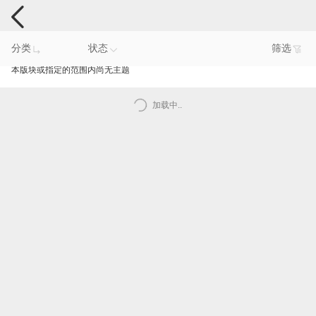
手机反馈
分类
状态
筛选
本版块或指定的范围内尚无主题
加载中..