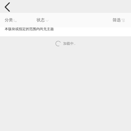
手机反馈
分类
状态
筛选
本版块或指定的范围内尚无主题
加载中..