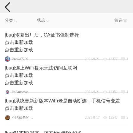
手机反馈
分类
状态
筛选
[bug]恢复出厂后，CA证书强制选择
点击重新加载
点击重新加载
lenovo72096073
2021-9-21
13377
1
[bug]连上WiFi提示无法访问互联网
点击重新加载
点击重新加载
ImAutoman
2021-9-21
12352
1
[bug]系统更新新版本WiFi老是自动断连，手机信号变差
点击重新加载
不吃辣条的熲熲君
2021-9-17
12547
2