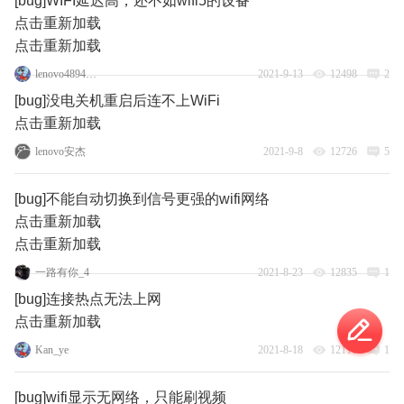
[bug]WIFI延迟高，还不如wifi5的设备
点击重新加载
点击重新加载
lenovo48948118
2021-9-13
12498
2
[bug]没电关机重启后连不上WiFi
点击重新加载
lenovo安杰
2021-9-8
12726
5
[bug]不能自动切换到信号更强的wifi网络
点击重新加载
点击重新加载
一路有你_4
2021-8-23
12835
1
[bug]连接热点无法上网
点击重新加载
Kan_ye
2021-8-18
12110
1
[bug]wifi显示无网络，只能刷视频