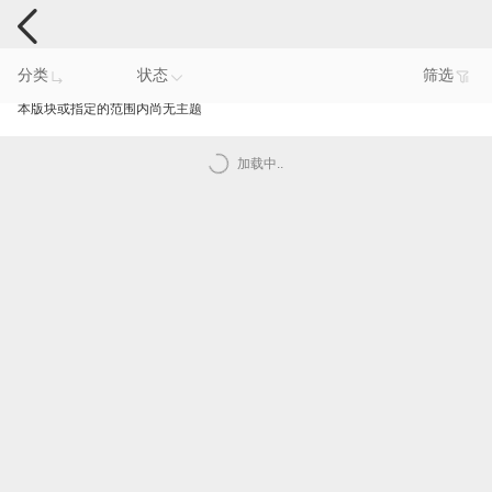
手机反馈
分类
状态
筛选
本版块或指定的范围内尚无主题
加载中..